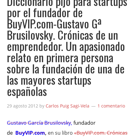
Diccionario pijo para startups
por el fundador de
BuyVIP.com-Gustavo Gª
Brusilovsky. Crónicas de un
emprendedor. Un apasionado
relato en primera persona
sobre la fundación de una de
las mayores startups
españolas
29 agosto 2012
by
Carlos Puig Sagi-Vela
1 comentario
Gustavo García Brusilovsky
,
fundador
de
BuyVIP.com
,
en su libro
«BuyVIP.com. Crónicas