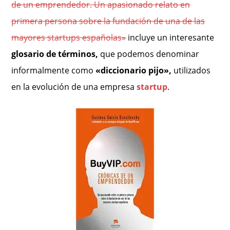
de un emprendedor. Un apasionado relato en
primera persona sobre la fundación de una de las
mayores startups españolas»
incluye un interesante
glosario de términos,
que podemos denominar
informalmente como
«diccionario pijo»,
utilizados
en
la evolución de una empresa
startup
.