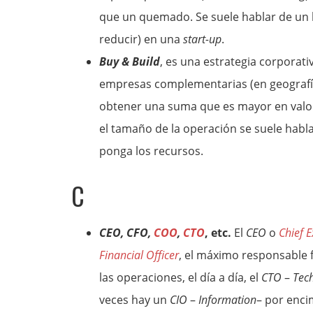
que un quemado. Se suele hablar de un
reducir) en una
start-up
.
Buy & Build
, es una estrategia corporat
empresas complementarias (en geografía
obtener una suma que es mayor en valor 
el tamaño de la operación se suele habl
ponga los recursos.
C
CEO, CFO,
COO
,
CTO
, etc.
El
CEO
o
Chief E
Financial Officer
, el máximo responsable f
las operaciones, el día a día, el
CTO
–
Tec
veces hay un
CIO
–
Information
– por encim