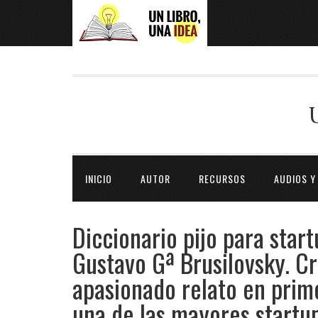
INICIO
AUTOR
RECURSOS
AUDIOS Y
Diccionario pijo para star
Gustavo Gª Brusilovsky. C
apasionado relato en prim
una de las mayores startu