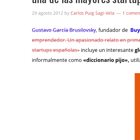
29 agosto 2012
by
Carlos Puig Sagi-Vela
1 comen
Gustavo García Brusilovsky
,
fundador de
Buy
emprendedor. Un apasionado relato en prime
startups españolas»
incluye un interesante
gl
informalmente como
«diccionario pijo»,
uti