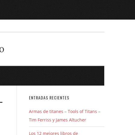
o
-
ENTRADAS RECIENTES
Armas de titanes – Tools of Titans –
Tim Ferriss y James Altucher
Los 12 mejores libros de