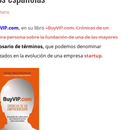
tario
VIP.com
,
en su libro
«BuyVIP.com. Crónicas de un
ra persona sobre la fundación de una de las mayores
osario de términos,
que podemos denominar
lizados en
la evolución de una empresa
startup
.