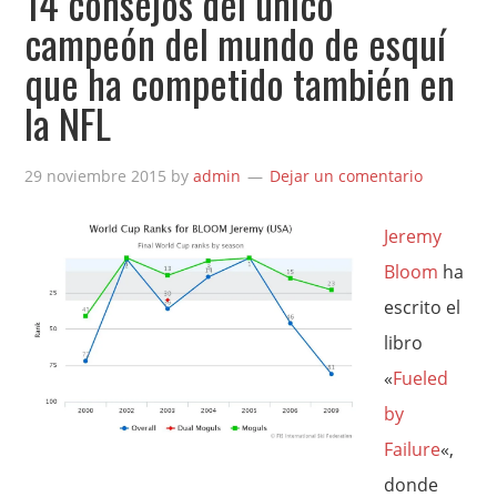
14 consejos del único
campeón del mundo de esquí
que ha competido también en
la NFL
29 noviembre 2015
by
admin
Dejar un comentario
Jeremy
Bloom
ha
escrito el
libro
«
Fueled
by
Failure
«,
donde