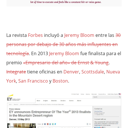
La revista
Forbes
incluyó a
Jeremy Bloom
entre las
30
personas por debajo de 30 años más influyentes en
tecnología
. En 2013
Jeremy Bloom
fue finalista para el
premio
«Empresario del año» de Ernst & Young
.
Integrate
tiene oficinas en
Denver
,
Scottsdale
,
Nueva
York
,
San Francisco
y
Boston
.