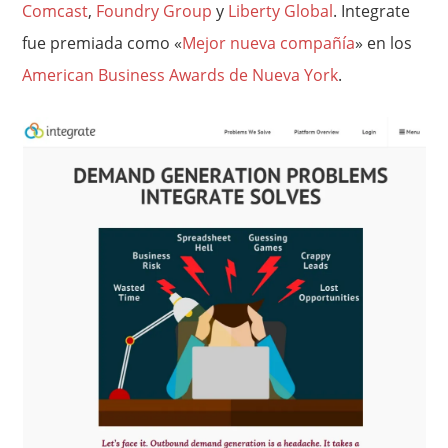
Comcast
,
Foundry Group
y
Liberty Global
. Integrate
fue premiada como «
Mejor nueva compañía
» en los
American Business Awards de Nueva York
.