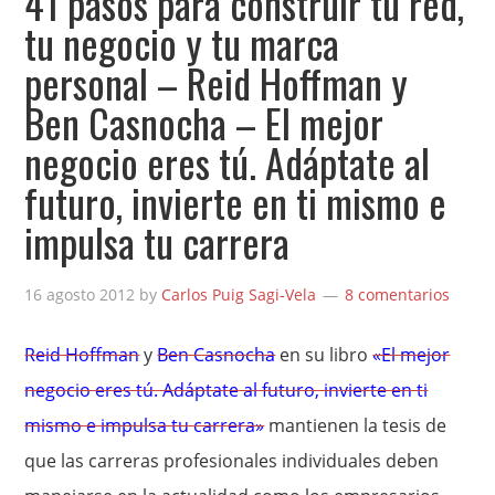
41 pasos para construir tu red,
tu negocio y tu marca
personal – Reid Hoffman y
Ben Casnocha – El mejor
negocio eres tú. Adáptate al
futuro, invierte en ti mismo e
impulsa tu carrera
16 agosto 2012
by
Carlos Puig Sagi-Vela
8 comentarios
Reid Hoffman
y
Ben Casnocha
en su libro
«El mejor
negocio eres tú. Adáptate al futuro, invierte en ti
mismo e impulsa tu carrera»
mantienen la tesis de
que las carreras profesionales individuales deben