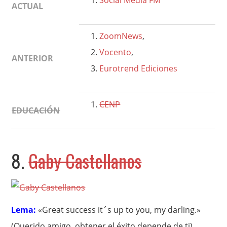
Social Media FM
ACTUAL
ZoomNews
,
Vocento
,
ANTERIOR
Eurotrend Ediciones
CENP
EDUCACIÓN
8.
Gaby Castellanos
Lema:
«Great success it´s up to you, my darling.»
(Querido amigo, obtener el éxito depende de ti)