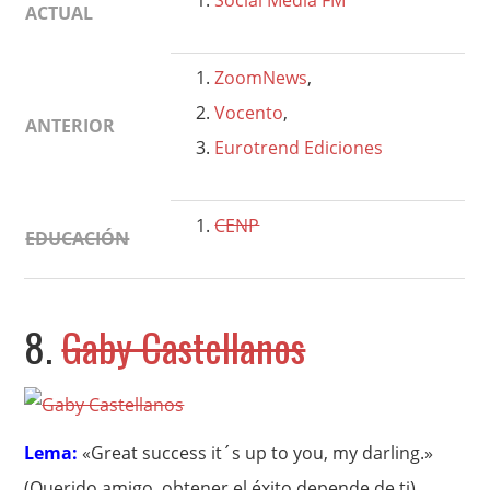
Social Media FM
ACTUAL
ZoomNews
,
Vocento
,
ANTERIOR
Eurotrend Ediciones
CENP
EDUCACIÓN
8.
Gaby Castellanos
Lema:
«Great success it´s up to you, my darling.»
(Querido amigo, obtener el éxito depende de ti)