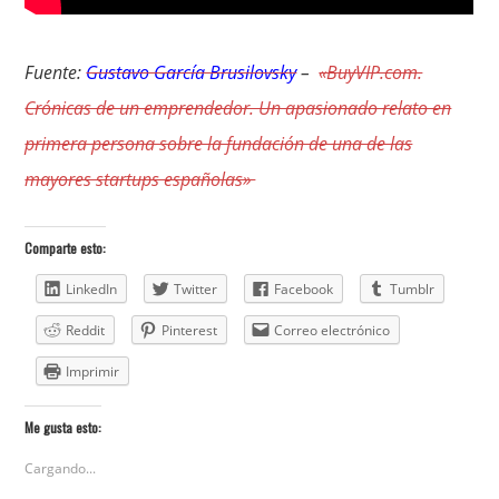
Fuente:
Gustavo García Brusilovsky
–
«BuyVIP.com.
Crónicas de un emprendedor. Un apasionado relato en
primera persona sobre la fundación de una de las
mayores startups españolas»
Comparte esto:
LinkedIn
Twitter
Facebook
Tumblr
Reddit
Pinterest
Correo electrónico
Imprimir
Me gusta esto:
Cargando...