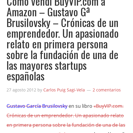
Cómo vendí BuyVIP.com a
Amazon – Gustavo Gª
Brusilovsky – Crónicas de un
emprendedor. Un apasionado
relato en primera persona
sobre la fundación de una de
las mayores startups
españolas
27 agosto 2012
by
Carlos Puig Sagi-Vela
2 comentarios
Gustavo García Brusilovsky
en su libro
«BuyVIP.com.
Crónicas de un emprendedor. Un apasionado relato
en primera persona sobre la fundación de una de las