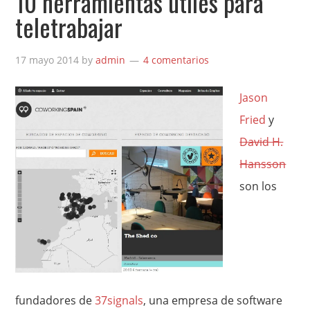
10 herramientas útiles para
teletrabajar
17 mayo 2014
by
admin
4 comentarios
Jason
Fried
y
David H.
Hansson
son los
fundadores de
37signals
, una empresa de software