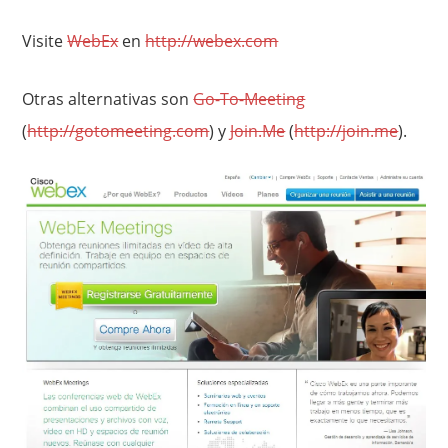
Visite
WebEx
en
http://webex.com
Otras alternativas son
Go-To-Meeting
(
http://gotomeeting.com
) y
Join.Me
(
http://join.me
).