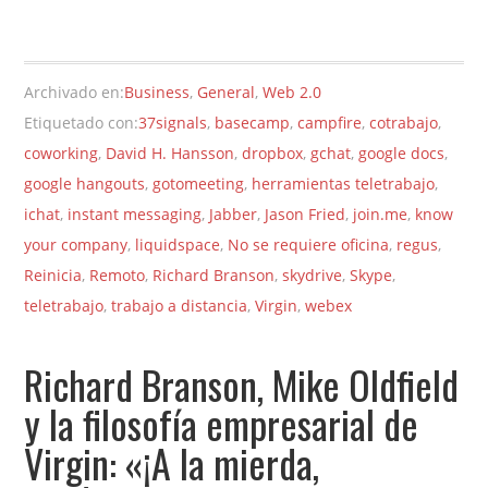
Archivado en:
Business
,
General
,
Web 2.0
Etiquetado con:
37signals
,
basecamp
,
campfire
,
cotrabajo
,
coworking
,
David H. Hansson
,
dropbox
,
gchat
,
google docs
,
google hangouts
,
gotomeeting
,
herramientas teletrabajo
,
ichat
,
instant messaging
,
Jabber
,
Jason Fried
,
join.me
,
know
your company
,
liquidspace
,
No se requiere oficina
,
regus
,
Reinicia
,
Remoto
,
Richard Branson
,
skydrive
,
Skype
,
teletrabajo
,
trabajo a distancia
,
Virgin
,
webex
Richard Branson, Mike Oldfield
y la filosofía empresarial de
Virgin: «¡A la mierda,