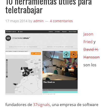
10 herramientas útiles para
teletrabajar
17 mayo 2014
by
admin
4 comentarios
Jason
Fried
y
David H.
Hansson
son los
fundadores de
37signals
, una empresa de software