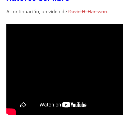
A continuación, un video de
David H. Hansson
.