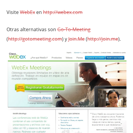
Visite
WebEx
en
http://webex.com
Otras alternativas son
Go-To-Meeting
(
http://gotomeeting.com
) y
Join.Me
(
http://join.me
).