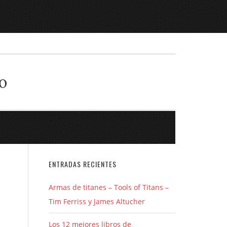
o
ENTRADAS RECIENTES
Armas de titanes – Tools of Titans –
Tim Ferriss y James Altucher
Los 12 mejores libros de