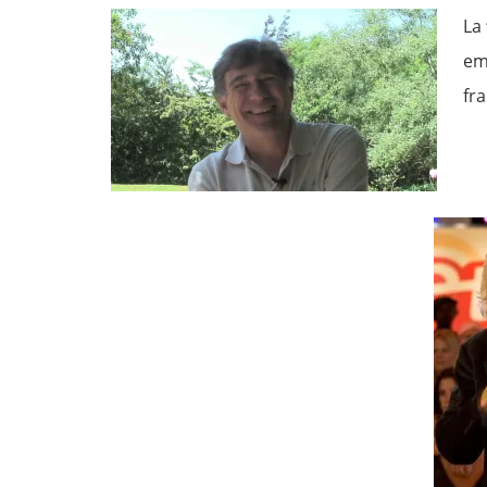
La
em
fra