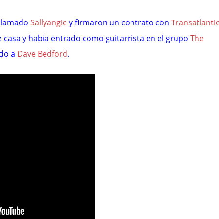
 llamado
Sallyangie
y firmaron un contrato con
Transatlanti
de casa y había entrado como guitarrista en el grupo
The
do a
Dave Bedford
.