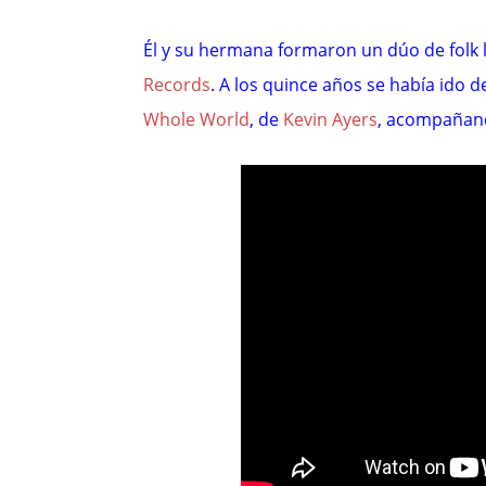
Él y su hermana formaron un dúo de folk
Records
. A los quince años se había ido 
Whole World
, de
Kevin Ayers
, acompañan