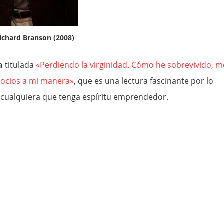
Richard Branson (2008)
a
titulada
«Perdiendo la virginidad. Cómo he sobrevivido, m
gocios a mi manera»
, que es una lectura fascinante por lo
ra cualquiera que tenga espíritu emprendedor.