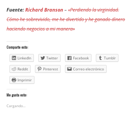
Fuente:
Richard Branson
–
«Perdiendo la virginidad.
Cómo he sobrevivido, me he divertido y he ganado dinero
haciendo negocios a mi manera»
Comparte esto:
LinkedIn
Twitter
Facebook
Tumblr
Reddit
Pinterest
Correo electrónico
Imprimir
Me gusta esto:
Cargando...