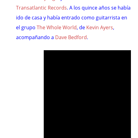
Transatlantic Records
. A los quince años se había
ido de casa y había entrado como guitarrista en
el grupo
The Whole World
, de
Kevin Ayers
,
acompañando a
Dave Bedford
.