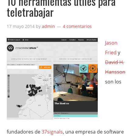
10 herramientas útiles para
teletrabajar
17 mayo 2014
by
admin
4 comentarios
Jason
Fried
y
David H.
Hansson
son los
fundadores de
37signals
, una empresa de software