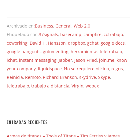
Archivado en:
Business
,
General
,
Web 2.0
Etiquetado con:
37signals
,
basecamp
,
campfire
,
cotrabajo
,
coworking
,
David H. Hansson
,
dropbox
,
gchat
,
google docs
,
google hangouts
,
gotomeeting
,
herramientas teletrabajo
,
ichat
,
instant messaging
,
Jabber
,
Jason Fried
,
join.me
,
know
your company
,
liquidspace
,
No se requiere oficina
,
regus
,
Reinicia
,
Remoto
,
Richard Branson
,
skydrive
,
Skype
,
teletrabajo
,
trabajo a distancia
,
Virgin
,
webex
ENTRADAS RECIENTES
Armas de titanes – Tools of Titans – Tim Ferriss y James