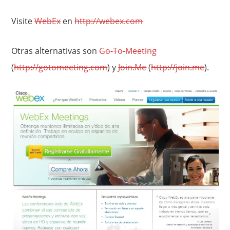
Visite
WebEx
en
http://webex.com
Otras alternativas son
Go-To-Meeting
(
http://gotomeeting.com
) y
Join.Me
(
http://join.me
).