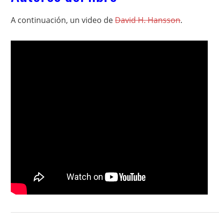
A continuación, un video de
David H. Hansson
.