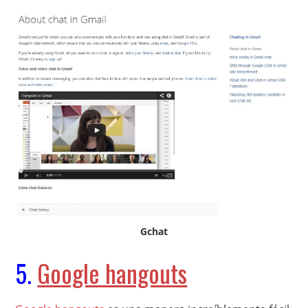
Gchat
5.
Google hangouts