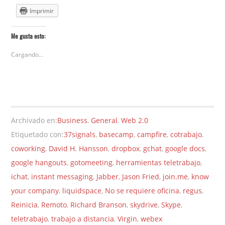
Imprimir
Me gusta esto:
Cargando...
Archivado en:
Business
,
General
,
Web 2.0
Etiquetado con:
37signals
,
basecamp
,
campfire
,
cotrabajo
,
coworking
,
David H. Hansson
,
dropbox
,
gchat
,
google docs
,
google hangouts
,
gotomeeting
,
herramientas teletrabajo
,
ichat
,
instant messaging
,
Jabber
,
Jason Fried
,
join.me
,
know
your company
,
liquidspace
,
No se requiere oficina
,
regus
,
Reinicia
,
Remoto
,
Richard Branson
,
skydrive
,
Skype
,
teletrabajo
,
trabajo a distancia
,
Virgin
,
webex