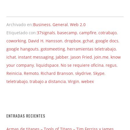
Archivado en:
Business
,
General
,
Web 2.0
Etiquetado con:
37signals
,
basecamp
,
campfire
,
cotrabajo
,
coworking
,
David H. Hansson
,
dropbox
,
gchat
,
google docs
,
google hangouts
,
gotomeeting
,
herramientas teletrabajo
,
ichat
,
instant messaging
,
Jabber
,
Jason Fried
,
join.me
,
know
your company
,
liquidspace
,
No se requiere oficina
,
regus
,
Reinicia
,
Remoto
,
Richard Branson
,
skydrive
,
Skype
,
teletrabajo
,
trabajo a distancia
,
Virgin
,
webex
ENTRADAS RECIENTES
Armas de titanes – Tools of Titans – Tim Ferriss y James