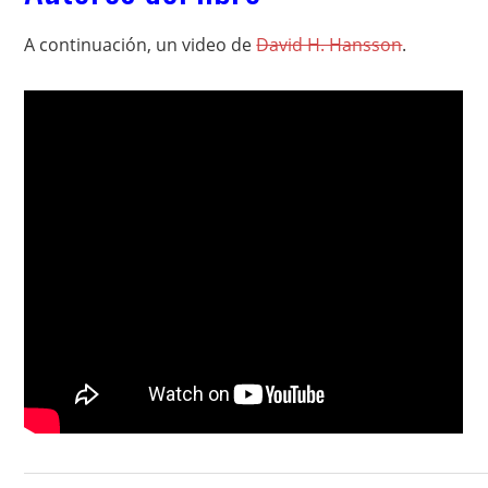
A continuación, un video de
David H. Hansson
.