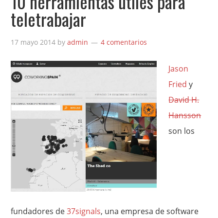
10 herramientas útiles para
teletrabajar
17 mayo 2014
by
admin
4 comentarios
Jason
Fried
y
David H.
Hansson
son los
fundadores de
37signals
, una empresa de software