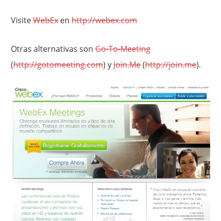
Visite
WebEx
en
http://webex.com
Otras alternativas son
Go-To-Meeting
(
http://gotomeeting.com
) y
Join.Me
(
http://join.me
).