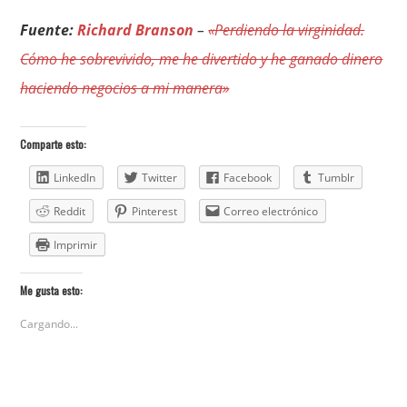
Fuente:
Richard Branson
–
«Perdiendo la virginidad.
Cómo he sobrevivido, me he divertido y he ganado dinero
haciendo negocios a mi manera»
Comparte esto:
LinkedIn
Twitter
Facebook
Tumblr
Reddit
Pinterest
Correo electrónico
Imprimir
Me gusta esto:
Cargando...