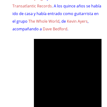
Transatlantic Records
. A los quince años se había
ido de casa y había entrado como guitarrista en
el grupo
The Whole World
, de
Kevin Ayers
,
acompañando a
Dave Bedford
.