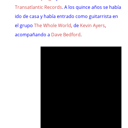
Transatlantic Records
. A los quince años se había
ido de casa y había entrado como guitarrista en
el grupo
The Whole World
, de
Kevin Ayers
,
acompañando a
Dave Bedford
.