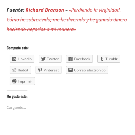
Fuente:
Richard Branson
–
«Perdiendo la virginidad.
Cómo he sobrevivido, me he divertido y he ganado dinero
haciendo negocios a mi manera»
Comparte esto:
LinkedIn
Twitter
Facebook
Tumblr
Reddit
Pinterest
Correo electrónico
Imprimir
Me gusta esto:
Cargando...