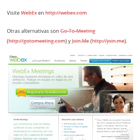
Visite
WebEx
en
http://webex.com
Otras alternativas son
Go-To-Meeting
(
http://gotomeeting.com
) y
Join.Me
(
http://join.me
).