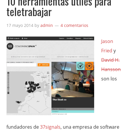
10 herramientas útiles para
teletrabajar
17 mayo 2014
by
admin
4 comentarios
Jason
Fried
y
David H.
Hansson
son los
fundadores de
37signals
, una empresa de software