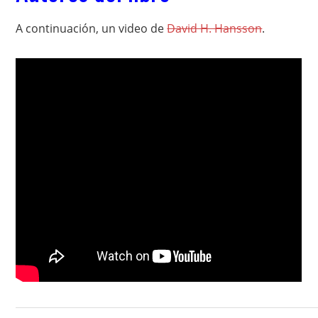
A continuación, un video de
David H. Hansson
.