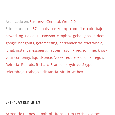
Archivado en:
Business
,
General
,
Web 2.0
Etiquetado con:
37signals
,
basecamp
,
campfire
,
cotrabajo
,
coworking
,
David H. Hansson
,
dropbox
,
gchat
,
google docs
,
google hangouts
,
gotomeeting
,
herramientas teletrabajo
,
ichat
,
instant messaging
,
Jabber
,
Jason Fried
,
join.me
,
know
your company
,
liquidspace
,
No se requiere oficina
,
regus
,
Reinicia
,
Remoto
,
Richard Branson
,
skydrive
,
Skype
,
teletrabajo
,
trabajo a distancia
,
Virgin
,
webex
ENTRADAS RECIENTES
Armas de titanes – Tools of Titans – Tim Ferriss y James