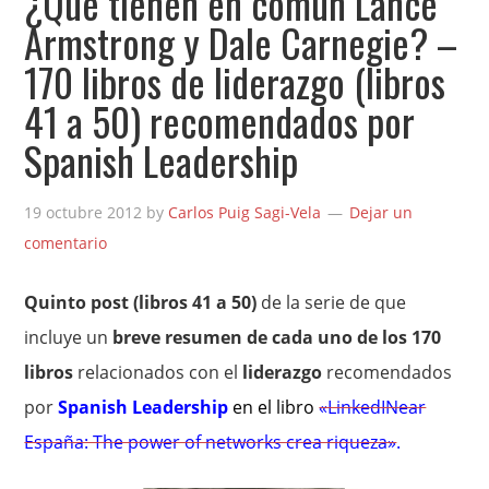
¿Qué tienen en común Lance
Armstrong y Dale Carnegie? –
170 libros de liderazgo (libros
41 a 50) recomendados por
Spanish Leadership
19 octubre 2012
by
Carlos Puig Sagi-Vela
Dejar un
comentario
Quinto post (libros 41 a 50)
de la serie de que
incluye un
breve resumen de cada uno de los 170
libros
relacionados con el
liderazgo
recomendados
por
Spanish Leadership
en el libro
«LinkedINear
España: The power of networks crea riqueza»
.