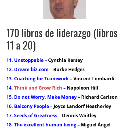
170 libros de liderazgo (libros
11 a 20)
11. Unstoppable –
Cynthia Kersey
12. Dream biz.com –
Burke Hedges
13. Coaching for Teamwork –
Vincent Lombardi
14.
Think and Grow Rich
–
Napoleon Hill
15. Do not Worry, Make Money –
Richard Carlson
16. Balcony People –
Joyce Landorf Heatherley
17. Seeds of Greatness –
Dennis Waitley
18. The excellent human being –
Miguel Ángel