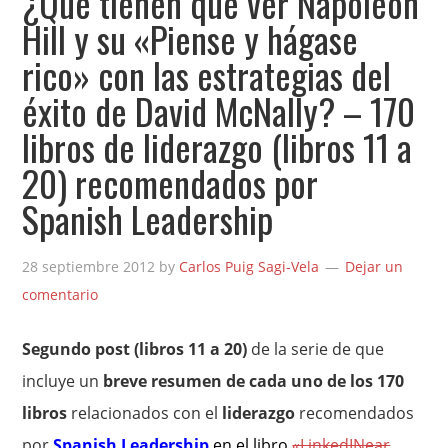
¿Qué tienen que ver Napoleon
Hill y su «Piense y hágase
rico» con las estrategias del
éxito de David McNally? – 170
libros de liderazgo (libros 11 a
20) recomendados por
Spanish Leadership
28 septiembre 2012
by
Carlos Puig Sagi-Vela
Dejar un
comentario
Segundo post (libros 11 a 20)
de la serie de que
incluye un
breve resumen de cada uno de los 170
libros
relacionados con el
liderazgo
recomendados
por
Spanish Leadership
en el libro
«LinkedINear