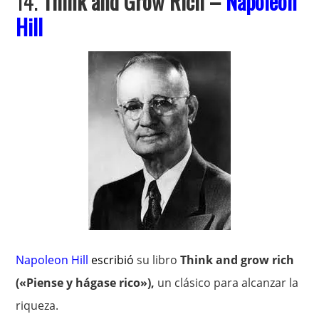
14.
Think and Grow Rich –
Napoleon
Hill
Napoleon Hi
ll
escribió
su libro
Think and grow rich
(«Piense y hágase rico»),
un clásico para alcanzar la
riqueza.