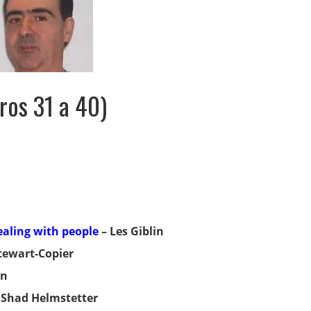
bros 31 a 40)
ealing with people
– Les Giblin
tewart-Copier
on
 Shad Helmstetter