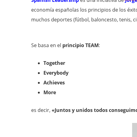
Spanish Leadership
es una iniciativa de
Jorg
economía españolas los principios de los éxi
muchos deportes (fútbol, baloncesto, tenis, ci
Se basa en el
principio TEAM
:
Together
Everybody
Achieves
More
es decir,
«Juntos y unidos todos conseguim