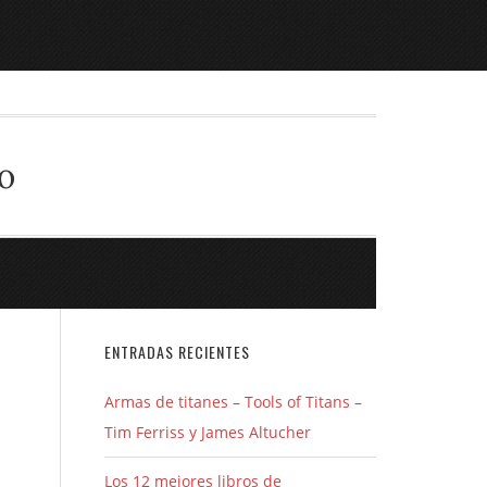
o
ENTRADAS RECIENTES
Armas de titanes – Tools of Titans –
Tim Ferriss y James Altucher
Los 12 mejores libros de