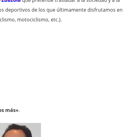
e Zuazola
que pretende trasladar a la sociedad y a la
tos deportivos de los que últimamente disfrutamos en
clismo, motociclismo, etc.).
os más»
.