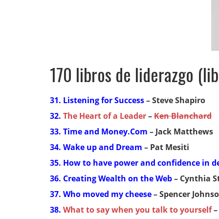
170 libros de liderazgo (li
31. Listening for Success
– Steve Shapiro
32.
The Heart of a Leader
–
Ken Blanchard
33. Time and Money.Com
– Jack Matthews
34. Wake up and Dream
– Pat Mesiti
35. How to have power and confidence in d
36. Creating Wealth on the Web
– Cynthia S
37. Who moved my cheese
– Spencer Johns
38.
What to say when you talk to yourself
–