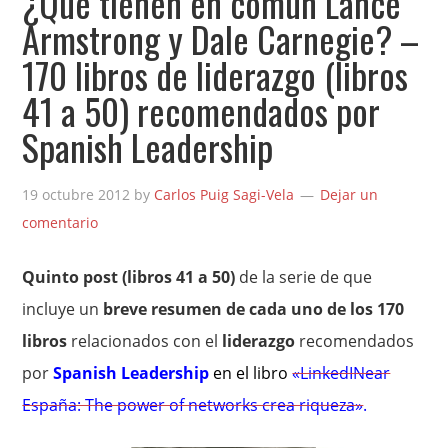
¿Qué tienen en común Lance
Armstrong y Dale Carnegie? –
170 libros de liderazgo (libros
41 a 50) recomendados por
Spanish Leadership
19 octubre 2012
by
Carlos Puig Sagi-Vela
Dejar un
comentario
Quinto post (libros 41 a 50)
de la serie de que
incluye un
breve resumen de cada uno de los 170
libros
relacionados con el
liderazgo
recomendados
por
Spanish Leadership
en el libro
«LinkedINear
España: The power of networks crea riqueza»
.