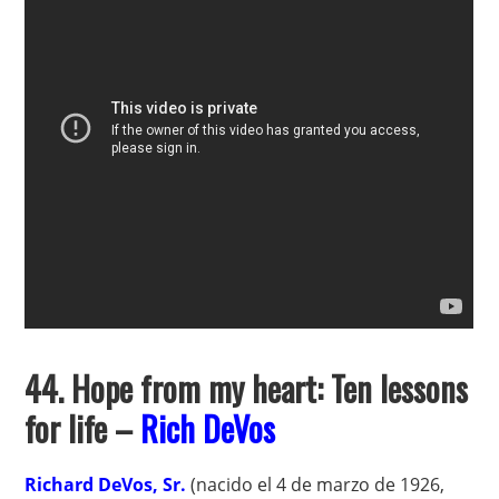
44. Hope from my heart: Ten lessons
for life –
Rich DeVos
Richard DeVos, Sr.
(nacido el 4 de marzo de 1926,