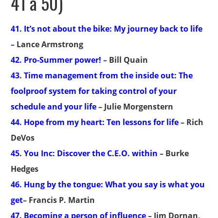
41 a 50)
41. It’s not about the bike: My journey back to life
– Lance Armstrong
42. Pro-Summer power!
– Bill Quain
43. Time management from the inside out: The
foolproof system for taking control of your
schedule and your life
– Julie Morgenstern
44. Hope from my heart: Ten lessons for life
– Rich
DeVos
45. You Inc: Discover the C.E.O. within
– Burke
Hedges
46. Hung by the tongue: What you say is what you
get
– Francis P. Martin
47. Becoming a person of influence
– Jim Dornan,