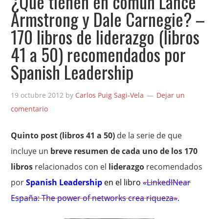
¿Qué tienen en común Lance
Armstrong y Dale Carnegie? –
170 libros de liderazgo (libros
41 a 50) recomendados por
Spanish Leadership
19 octubre 2012
by
Carlos Puig Sagi-Vela
Dejar un
comentario
Quinto post (libros 41 a 50)
de la serie de que
incluye un
breve resumen de cada uno de los 170
libros
relacionados con el
liderazgo
recomendados
por
Spanish Leadership
en el libro
«LinkedINear
España: The power of networks crea riqueza»
.