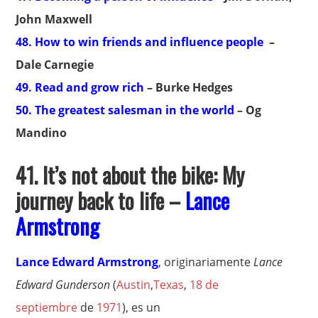
John Maxwell
48. How to win friends and influence people
–
Dale Carnegie
49. Read and grow rich
– Burke Hedges
50. The greatest salesman in the world
– Og
Mandino
41.
It’s not about the bike: My
journey back to life –
Lance
Armstrong
Lance Edward Armstrong
, originariamente
Lance
Edward Gunderson
(
Austin
,
Texas
,
18 de
septiembre
de
1971
), es un