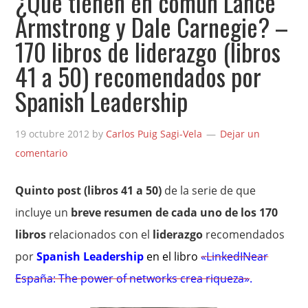
¿Qué tienen en común Lance
Armstrong y Dale Carnegie? –
170 libros de liderazgo (libros
41 a 50) recomendados por
Spanish Leadership
19 octubre 2012
by
Carlos Puig Sagi-Vela
Dejar un
comentario
Quinto post (libros 41 a 50)
de la serie de que
incluye un
breve resumen de cada uno de los 170
libros
relacionados con el
liderazgo
recomendados
por
Spanish Leadership
en el libro
«LinkedINear
España: The power of networks crea riqueza»
.