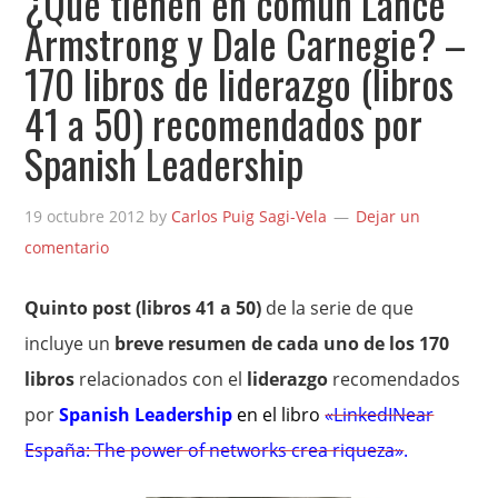
¿Qué tienen en común Lance
Armstrong y Dale Carnegie? –
170 libros de liderazgo (libros
41 a 50) recomendados por
Spanish Leadership
19 octubre 2012
by
Carlos Puig Sagi-Vela
Dejar un
comentario
Quinto post (libros 41 a 50)
de la serie de que
incluye un
breve resumen de cada uno de los 170
libros
relacionados con el
liderazgo
recomendados
por
Spanish Leadership
en el libro
«LinkedINear
España: The power of networks crea riqueza»
.