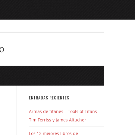
o
ENTRADAS RECIENTES
Armas de titanes – Tools of Titans –
Tim Ferriss y James Altucher
Los 12 mejores libros de