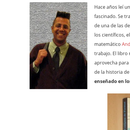
Hace años leí u
fascinado. Se tr
de una de las d
los científicos, e
matemático
And
trabajo. El libr
aprovecha para 
de la historia d
enseñado en los