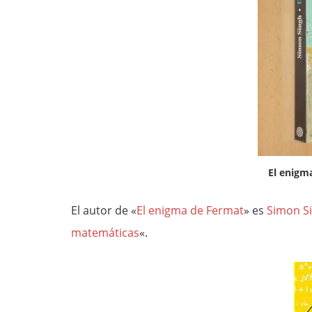
El enigm
El autor de «
El enigma de Fermat
» es
Simon S
matemáticas
«.