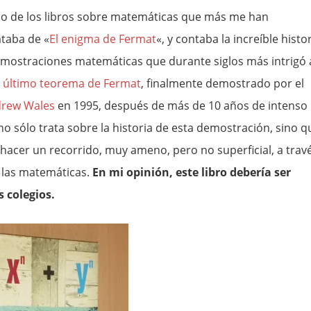
no de los libros sobre matemáticas que más me han
ataba de «
El enigma de Fermat
«, y contaba la increíble histo
emostraciones matemáticas que durante siglos más intrigó 
l
último teorema de Fermat
, finalmente demostrado por el
rew Wales
en 1995, después de más de 10 años de intenso
o no sólo trata sobre la historia de esta demostración, sino q
hacer un recorrido, muy ameno, pero no superficial, a trav
e las matemáticas.
En mi opinión, este libro debería ser
 colegios.