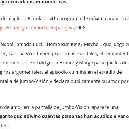
 y curiosidades matemáticas
.
go del capítulo 8 titulado «Un programa de máxima audiencia
e, Homer y el deporte en pareja
» (2006).
 béisbol llamada Buck «Home Run King» Mitchell, que juega e
jer, Tabitha Vixx, tienen problemas maritales, el rendimien
e, de modo que se dirigen a Homer y Marge para que les de
giros argumentales, el episodio culmina en el estadio de
pantalla de Jumbo-Visión y declara públicamente su amor por
ón de amor en la pantalla de Jumbo-Visión, aparece una
 gente que adivine cuántas personas han acudido a ver e
test.