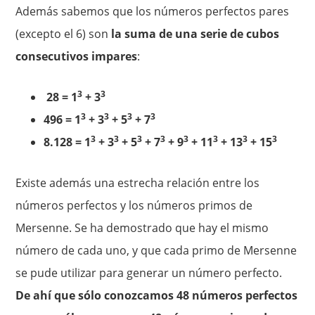
Además sabemos que los números perfectos pares
(excepto el 6) son
la suma de una serie de cubos
consecutivos impares
:
3
3
28 = 1
+ 3
3
3
3
3
496 = 1
+ 3
+ 5
+ 7
3
3
3
3
3
3
3
3
8.128 = 1
+ 3
+ 5
+ 7
+ 9
+ 11
+ 13
+ 15
Existe además una estrecha relación entre los
números perfectos y los números primos de
Mersenne. Se ha demostrado que hay el mismo
número de cada uno, y que cada primo de Mersenne
se pude utilizar para generar un número perfecto.
De ahí que sólo conozcamos 48 números perfectos