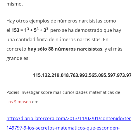
mismo.
Hay otros ejemplos de números narcisistas como
3
3
3
el
153 = 1
+ 5
+ 3
pero se ha demostrado que hay
una cantidad finita de números narcisistas. En
concreto
hay sólo 88 números narcisistas
, y el más
grande es:
115.132.219.018.763.992.565.095.597.973.9
Podéis investigar sobre más curiosidades matemáticas de
Los Simpson
en:
http://diario.latercera.com/2013/11/02/01/contenido/te
149797-9-los-secretos-matematicos-que-esconden-