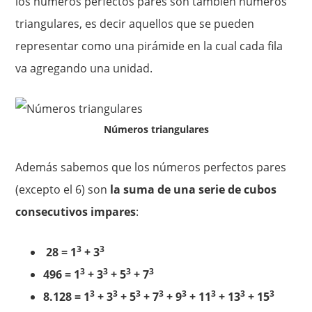
los números perfectos pares son también números
triangulares, es decir aquellos que se pueden
representar como una pirámide en la cual cada fila
va agregando una unidad.
Números triangulares
Además sabemos que los números perfectos pares
(excepto el 6) son
la suma de una serie de cubos
consecutivos impares
:
3
3
28 = 1
+ 3
3
3
3
3
496 = 1
+ 3
+ 5
+ 7
3
3
3
3
3
3
3
3
8.128 = 1
+ 3
+ 5
+ 7
+ 9
+ 11
+ 13
+ 15