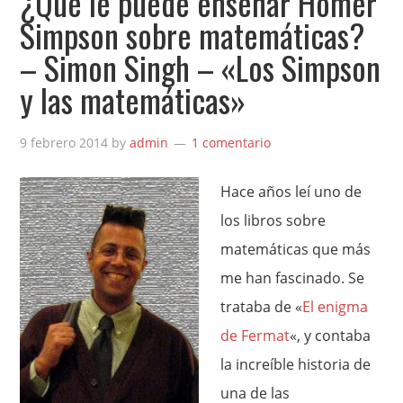
¿Qué le puede enseñar Homer
Simpson sobre matemáticas?
– Simon Singh – «Los Simpson
y las matemáticas»
9 febrero 2014
by
admin
1 comentario
Hace años leí uno de
los libros sobre
matemáticas que más
me han fascinado. Se
trataba de «
El enigma
de Fermat
«, y contaba
la increíble historia de
una de las