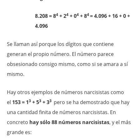
4
4
4
4
8.208 = 8
+ 2
+ 0
+ 8
= 4.096 + 16 + 0 +
4.096
Se llaman así porque los dígitos que contiene
generan el propio número. El número parece
obsesionado consigo mismo, como si se amara a sí
mismo.
Hay otros ejemplos de números narcisistas como
3
3
3
el
153 = 1
+ 5
+ 3
pero se ha demostrado que hay
una cantidad finita de números narcisistas. En
concreto
hay sólo 88 números narcisistas
, y el más
grande es: