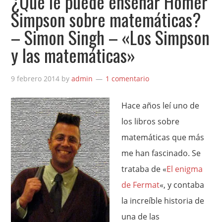
¿Qué le puede enseñar Homer
Simpson sobre matemáticas?
– Simon Singh – «Los Simpson
y las matemáticas»
9 febrero 2014
by
admin
1 comentario
Hace años leí uno de
los libros sobre
matemáticas que más
me han fascinado. Se
trataba de «
El enigma
de Fermat
«, y contaba
la increíble historia de
una de las