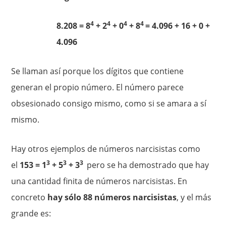
4
4
4
4
8.208 = 8
+ 2
+ 0
+ 8
= 4.096 + 16 + 0 +
4.096
Se llaman así porque los dígitos que contiene
generan el propio número. El número parece
obsesionado consigo mismo, como si se amara a sí
mismo.
Hay otros ejemplos de números narcisistas como
3
3
3
el
153 = 1
+ 5
+ 3
pero se ha demostrado que hay
una cantidad finita de números narcisistas. En
concreto
hay sólo 88 números narcisistas
, y el más
grande es: