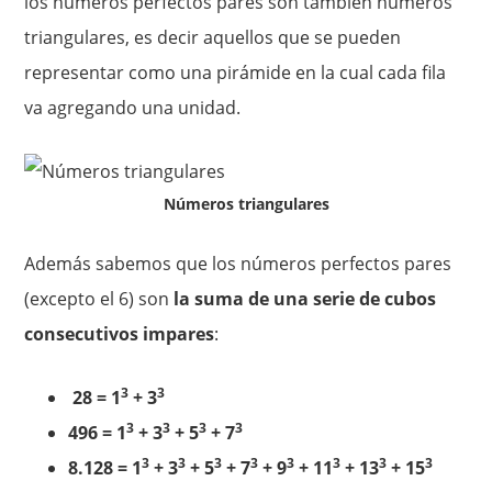
los números perfectos pares son también números
triangulares, es decir aquellos que se pueden
representar como una pirámide en la cual cada fila
va agregando una unidad.
Números triangulares
Además sabemos que los números perfectos pares
(excepto el 6) son
la suma de una serie de cubos
consecutivos impares
:
3
3
28 = 1
+ 3
3
3
3
3
496 = 1
+ 3
+ 5
+ 7
3
3
3
3
3
3
3
3
8.128 = 1
+ 3
+ 5
+ 7
+ 9
+ 11
+ 13
+ 15