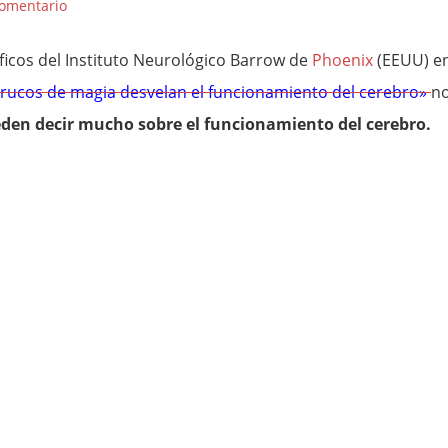
comentario
tíficos del Instituto Neurológico Barrow de
Phoenix
(EEUU) e
trucos de magia desvelan el funcionamiento del cerebro»
n
eden decir mucho sobre el funcionamiento del cerebro.