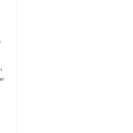
s
n
er