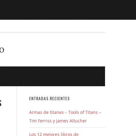
o
s
ENTRADAS RECIENTES
Armas de titanes – Tools of Titans –
Tim Ferriss y James Altucher
Los 12 mejores libros de