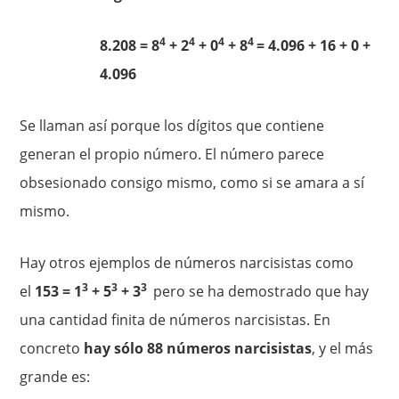
4
4
4
4
8.208 = 8
+ 2
+ 0
+ 8
= 4.096 + 16 + 0 +
4.096
Se llaman así porque los dígitos que contiene
generan el propio número. El número parece
obsesionado consigo mismo, como si se amara a sí
mismo.
Hay otros ejemplos de números narcisistas como
3
3
3
el
153 = 1
+ 5
+ 3
pero se ha demostrado que hay
una cantidad finita de números narcisistas. En
concreto
hay sólo 88 números narcisistas
, y el más
grande es: