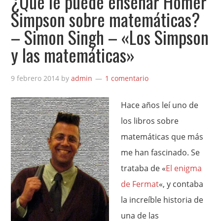
¿Qué le puede enseñar Homer
Simpson sobre matemáticas?
– Simon Singh – «Los Simpson
y las matemáticas»
9 febrero 2014
by
admin
1 comentario
Hace años leí uno de
los libros sobre
matemáticas que más
me han fascinado. Se
trataba de «
El enigma
de Fermat
«, y contaba
la increíble historia de
una de las