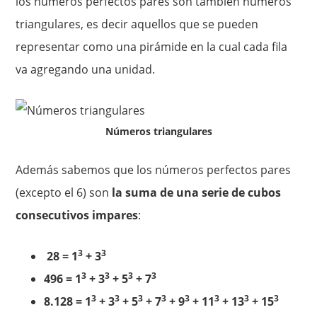
los números perfectos pares son también números
triangulares, es decir aquellos que se pueden
representar como una pirámide en la cual cada fila
va agregando una unidad.
Números triangulares
Además sabemos que los números perfectos pares
(excepto el 6) son
la suma de una serie de cubos
consecutivos impares
:
3
3
28 = 1
+ 3
3
3
3
3
496 = 1
+ 3
+ 5
+ 7
3
3
3
3
3
3
3
3
8.128 = 1
+ 3
+ 5
+ 7
+ 9
+ 11
+ 13
+ 15