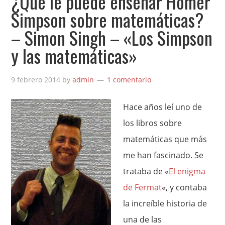
¿Qué le puede enseñar Homer
Simpson sobre matemáticas?
– Simon Singh – «Los Simpson
y las matemáticas»
9 febrero 2014
by
admin
1 comentario
Hace años leí uno de
los libros sobre
matemáticas que más
me han fascinado. Se
trataba de «
El enigma
de Fermat
«, y contaba
la increíble historia de
una de las