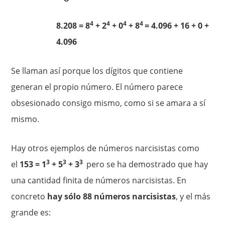
4
4
4
4
8.208 = 8
+ 2
+ 0
+ 8
= 4.096 + 16 + 0 +
4.096
Se llaman así porque los dígitos que contiene
generan el propio número. El número parece
obsesionado consigo mismo, como si se amara a sí
mismo.
Hay otros ejemplos de números narcisistas como
3
3
3
el
153 = 1
+ 5
+ 3
pero se ha demostrado que hay
una cantidad finita de números narcisistas. En
concreto
hay sólo 88 números narcisistas
, y el más
grande es: