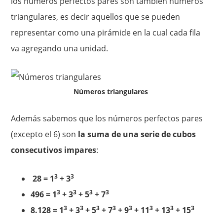
los números perfectos pares son también números
triangulares, es decir aquellos que se pueden
representar como una pirámide en la cual cada fila
va agregando una unidad.
Números triangulares
Además sabemos que los números perfectos pares
(excepto el 6) son
la suma de una serie de cubos
consecutivos impares
:
3
3
28 = 1
+ 3
3
3
3
3
496 = 1
+ 3
+ 5
+ 7
3
3
3
3
3
3
3
3
8.128 = 1
+ 3
+ 5
+ 7
+ 9
+ 11
+ 13
+ 15