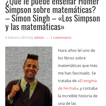
¿Qué le puede enseñar Homer
Simpson sobre matemáticas?
– Simon Singh – «Los Simpson
y las matemáticas»
9 febrero 2014
by
admin
1 comentario
Hace años leí uno de
los libros sobre
matemáticas que más
me han fascinado. Se
trataba de «
El enigma
de Fermat
«, y contaba
la increíble historia de
una de las