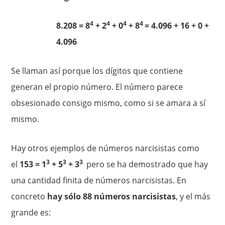
4
4
4
4
8.208 = 8
+ 2
+ 0
+ 8
= 4.096 + 16 + 0 +
4.096
Se llaman así porque los dígitos que contiene
generan el propio número. El número parece
obsesionado consigo mismo, como si se amara a sí
mismo.
Hay otros ejemplos de números narcisistas como
3
3
3
el
153 = 1
+ 5
+ 3
pero se ha demostrado que hay
una cantidad finita de números narcisistas. En
concreto
hay sólo 88 números narcisistas
, y el más
grande es: