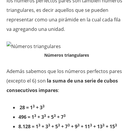
los números perfectos pares son también números
triangulares, es decir aquellos que se pueden
representar como una pirámide en la cual cada fila
va agregando una unidad.
Números triangulares
Además sabemos que los números perfectos pares
(excepto el 6) son
la suma de una serie de cubos
consecutivos impares
:
3
3
28 = 1
+ 3
3
3
3
3
496 = 1
+ 3
+ 5
+ 7
3
3
3
3
3
3
3
3
8.128 = 1
+ 3
+ 5
+ 7
+ 9
+ 11
+ 13
+ 15