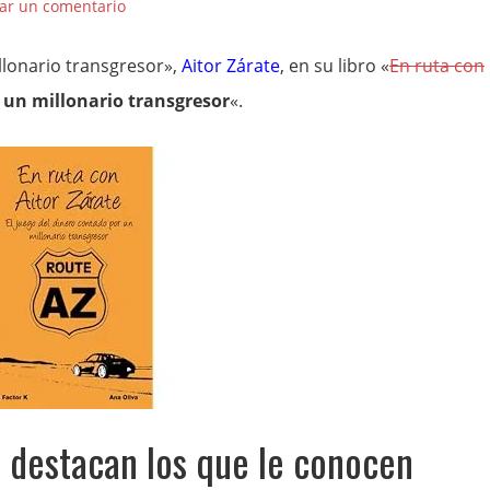
ar un comentario
llonario transgresor»,
Aitor Zárate
, en su libro «
En ruta con
r un millonario transgresor
«.
e destacan los que le conocen