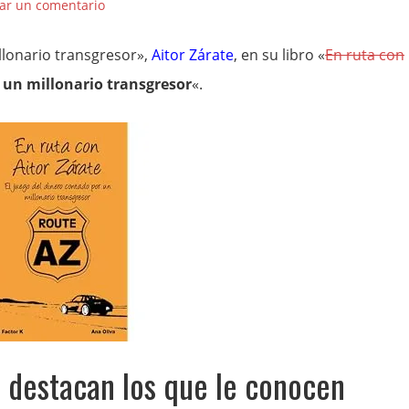
ar un comentario
llonario transgresor»,
Aitor Zárate
, en su libro «
En ruta con
r un millonario transgresor
«.
e destacan los que le conocen