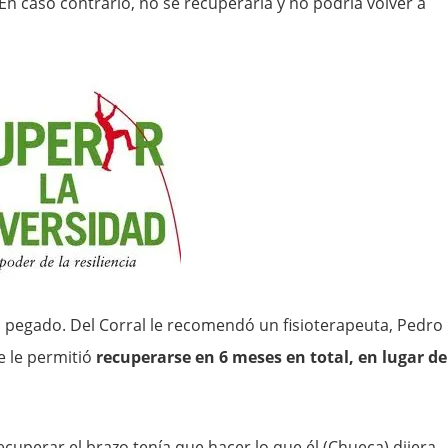
n caso contrario, no se recuperaría y no podría volver a
 pegado. Del Corral le recomendó un fisioterapeuta, Pedro
e le permitió
recuperarse en 6 meses en total, en lugar de
ecuperar el brazo tenía que hacer lo que él (Chueca) dijera.