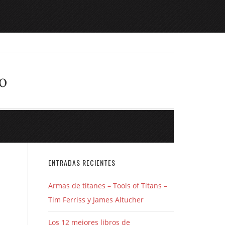
o
ENTRADAS RECIENTES
Armas de titanes – Tools of Titans –
Tim Ferriss y James Altucher
Los 12 mejores libros de