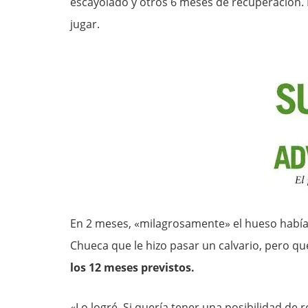
escayolado y otros 6 meses de recuperación. E
jugar.
En 2 meses, «milagrosamente» el hueso había
Chueca que le hizo pasar un calvario, pero qu
los 12 meses previstos.
«Lo logré. Si quería tener una posibilidad de r