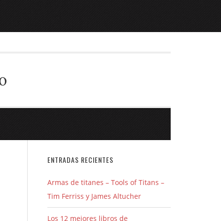
o
ENTRADAS RECIENTES
Armas de titanes – Tools of Titans –
Tim Ferriss y James Altucher
Los 12 mejores libros de