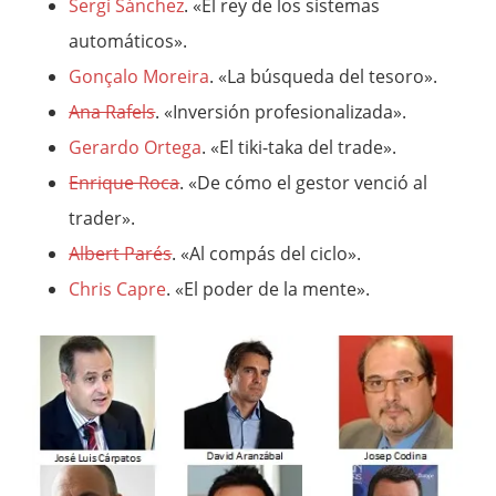
Sergi Sánchez
. «El rey de los sistemas
automáticos».
Gonçalo Moreira
. «La búsqueda del tesoro».
Ana Rafels
. «Inversión profesionalizada».
Gerardo Ortega
. «El tiki-taka del trade».
Enrique Roca
. «De cómo el gestor venció al
trader».
Albert Parés
. «Al compás del ciclo».
Chris Capre
. «El poder de la mente».