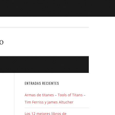
o
ENTRADAS RECIENTES
Armas de titanes – Tools of Titans –
Tim Ferriss y James Altucher
Los 12 mejores libros de