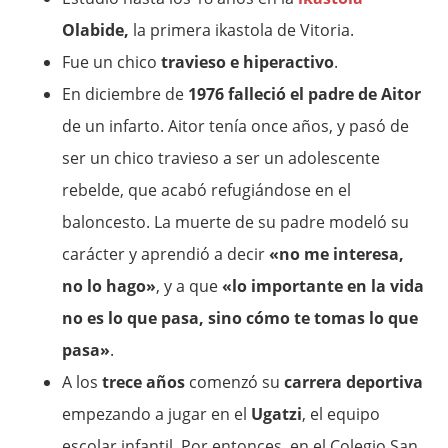
Olabide,
la primera ikastola de Vitoria.
Fue un chico
travieso e hiperactivo
.
En diciembre de
1976 falleció el padre de Aitor
de un infarto. Aitor tenía once años, y pasó de
ser un chico travieso a ser un adolescente
rebelde, que acabó refugiándose en el
baloncesto. La muerte de su padre modeló su
carácter y aprendió a decir
«no me interesa,
no lo hago»
, y a que
«lo importante en la vida
no es lo que pasa, sino cómo te tomas lo que
pasa»
.
A los
trece años
comenzó su
carrera deportiva
empezando a jugar en el
Ugatzi
, el equipo
escolar infantil. Por entonces, en el Colegio San