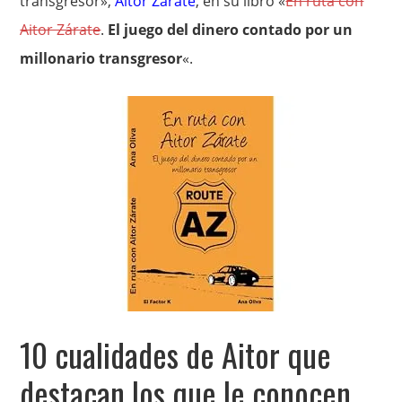
transgresor»,
Aitor Zárate
, en su libro «
En ruta con
Aitor Zárate
.
El juego del dinero contado por un
millonario transgresor
«.
10 cualidades de Aitor que
destacan los que le conocen