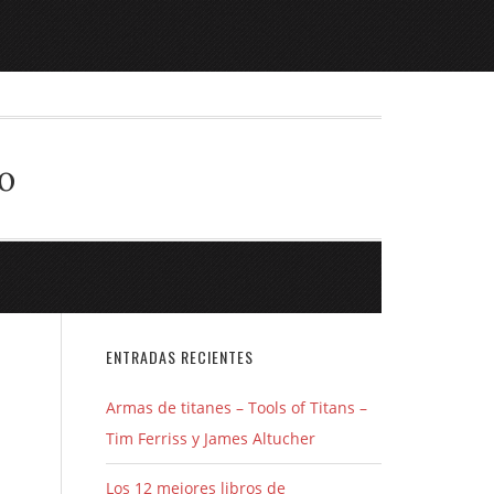
o
ENTRADAS RECIENTES
Armas de titanes – Tools of Titans –
Tim Ferriss y James Altucher
Los 12 mejores libros de