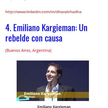
http://www.linkedin.com/in/dhavalchadha
4.
Emiliano Kargieman: Un
rebelde con causa
(Buenos Aires, Argentina)
Emiliano Kargieman