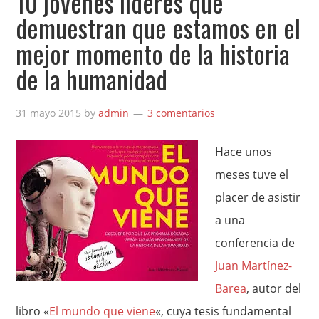
10 jóvenes líderes que
demuestran que estamos en el
mejor momento de la historia
de la humanidad
31 mayo 2015
by
admin
3 comentarios
Hace unos
meses tuve el
placer de asistir
a una
conferencia de
Juan Martínez-
Barea
, autor del
libro «
El mundo que viene
«, cuya tesis fundamental