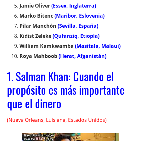
Jamie Oliver
(Essex, Inglaterra)
Marko Bitenc
(Maribor, Eslovenia)
Pilar Manchón
(Sevilla, España)
Kidist Zeleke
(Qufanziq, Etiopía)
William Kamkwamba
(Masitala, Malaui)
Roya Mahboob
(Herat, Afganistán)
1. Salman Khan: Cuando el
propósito es más importante
que el dinero
(Nueva Orleans, Luisiana, Estados Unidos)