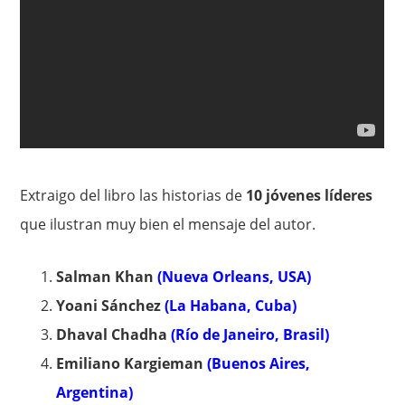
Extraigo del libro las historias de
10 jóvenes líderes
que ilustran muy bien el mensaje del autor.
Salman Khan
(Nueva Orleans, USA)
Yoani Sánchez
(La Habana, Cuba)
Dhaval Chadha
(Río de Janeiro, Brasil)
Emiliano Kargieman
(Buenos Aires,
Argentina)