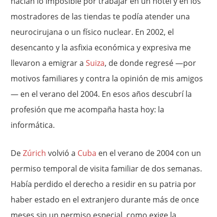
hacían lo imposible por trabajar en un hotel y en los
mostradores de las tiendas te podía atender una
neurocirujana o un físico nuclear. En 2002, el
desencanto y la asfixia económica y expresiva me
llevaron a emigrar a
Suiza
, de donde regresé —por
motivos familiares y contra la opinión de mis amigos
— en el verano del 2004. En esos años descubrí la
profesión que me acompaña hasta hoy: la
informática.
De
Zúrich
volvió a
Cuba
en el verano de 2004 con un
permiso temporal de visita familiar de dos semanas.
Había perdido el derecho a residir en su patria por
haber estado en el extranjero durante más de once
meses sin un permiso especial, como exige la