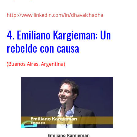
http://www.linkedin.com/in/dhavalchadha
4.
Emiliano Kargieman: Un
rebelde con causa
(Buenos Aires, Argentina)
Emiliano Kargieman