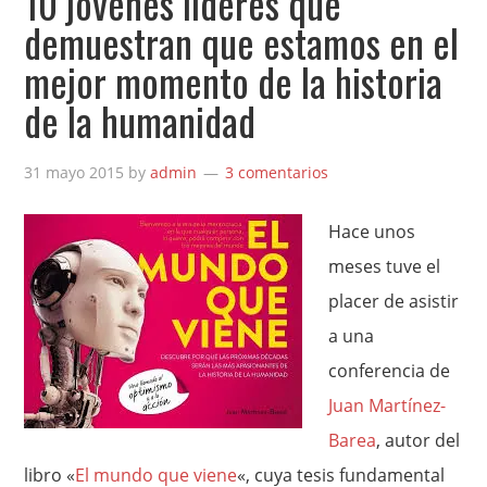
10 jóvenes líderes que
demuestran que estamos en el
mejor momento de la historia
de la humanidad
31 mayo 2015
by
admin
3 comentarios
Hace unos
meses tuve el
placer de asistir
a una
conferencia de
Juan Martínez-
Barea
, autor del
libro «
El mundo que viene
«, cuya tesis fundamental