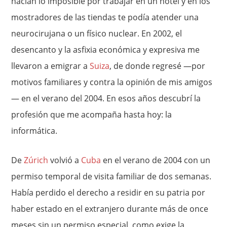
hacían lo imposible por trabajar en un hotel y en los
mostradores de las tiendas te podía atender una
neurocirujana o un físico nuclear. En 2002, el
desencanto y la asfixia económica y expresiva me
llevaron a emigrar a
Suiza
, de donde regresé —por
motivos familiares y contra la opinión de mis amigos
— en el verano del 2004. En esos años descubrí la
profesión que me acompaña hasta hoy: la
informática.
De
Zúrich
volvió a
Cuba
en el verano de 2004 con un
permiso temporal de visita familiar de dos semanas.
Había perdido el derecho a residir en su patria por
haber estado en el extranjero durante más de once
meses sin un permiso especial, como exige la