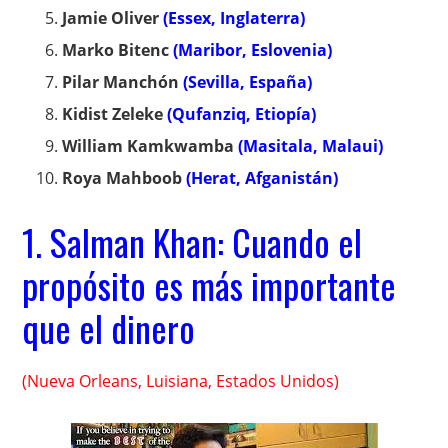
Jamie Oliver
(Essex, Inglaterra)
Marko Bitenc
(Maribor, Eslovenia)
Pilar Manchón
(Sevilla, España)
Kidist Zeleke
(Qufanziq, Etiopía)
William Kamkwamba
(Masitala, Malaui)
Roya Mahboob
(Herat, Afganistán)
1. Salman Khan: Cuando el
propósito es más importante
que el dinero
(Nueva Orleans, Luisiana, Estados Unidos)