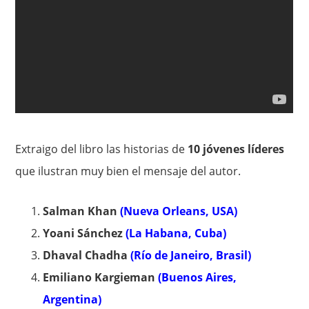
Extraigo del libro las historias de
10 jóvenes líderes
que ilustran muy bien el mensaje del autor.
Salman Khan
(Nueva Orleans, USA)
Yoani Sánchez
(La Habana, Cuba)
Dhaval Chadha
(Río de Janeiro, Brasil)
Emiliano Kargieman
(Buenos Aires,
Argentina)