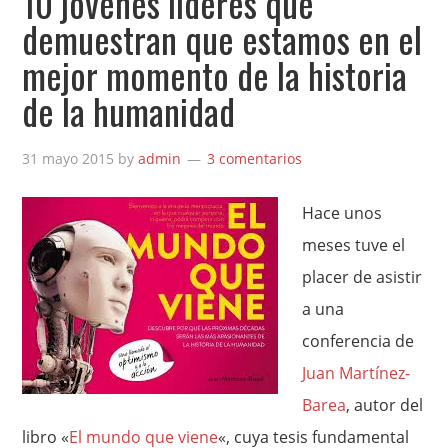
10 jóvenes líderes que
demuestran que estamos en el
mejor momento de la historia
de la humanidad
31 mayo 2015
by
admin
3 comentarios
Hace unos
meses tuve el
placer de asistir
a una
conferencia de
Juan Martínez-
Barea
, autor del
libro «
El mundo que viene
«, cuya tesis fundamental