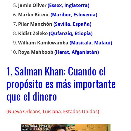
Jamie Oliver
(Essex, Inglaterra)
Marko Bitenc
(Maribor, Eslovenia)
Pilar Manchón
(Sevilla, España)
Kidist Zeleke
(Qufanziq, Etiopía)
William Kamkwamba
(Masitala, Malaui)
Roya Mahboob
(Herat, Afganistán)
1. Salman Khan: Cuando el
propósito es más importante
que el dinero
(Nueva Orleans, Luisiana, Estados Unidos)