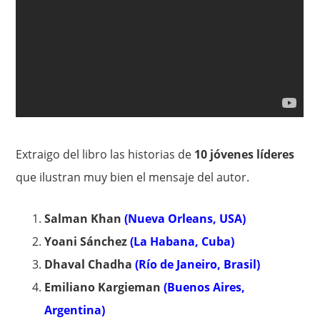
Extraigo del libro las historias de
10 jóvenes líderes
que ilustran muy bien el mensaje del autor.
Salman Khan
(Nueva Orleans, USA)
Yoani Sánchez
(La Habana, Cuba)
Dhaval Chadha
(Río de Janeiro, Brasil)
Emiliano Kargieman
(Buenos Aires,
Argentina)