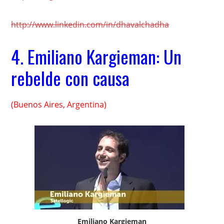
http://www.linkedin.com/in/dhavalchadha
4.
Emiliano Kargieman: Un
rebelde con causa
(Buenos Aires, Argentina)
Emiliano Kargieman