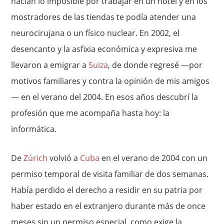
hacían lo imposible por trabajar en un hotel y en los
mostradores de las tiendas te podía atender una
neurocirujana o un físico nuclear. En 2002, el
desencanto y la asfixia económica y expresiva me
llevaron a emigrar a
Suiza
, de donde regresé —por
motivos familiares y contra la opinión de mis amigos
— en el verano del 2004. En esos años descubrí la
profesión que me acompaña hasta hoy: la
informática.
De
Zúrich
volvió a
Cuba
en el verano de 2004 con un
permiso temporal de visita familiar de dos semanas.
Había perdido el derecho a residir en su patria por
haber estado en el extranjero durante más de once
meses sin un permiso especial, como exige la