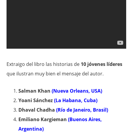
Extraigo del libro las historias de
10 jóvenes líderes
que ilustran muy bien el mensaje del autor.
Salman Khan
(Nueva Orleans, USA)
Yoani Sánchez
(La Habana, Cuba)
Dhaval Chadha
(Río de Janeiro, Brasil)
Emiliano Kargieman
(Buenos Aires,
Argentina)