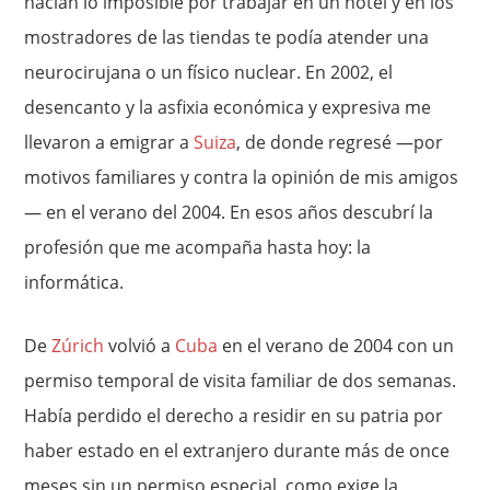
hacían lo imposible por trabajar en un hotel y en los
mostradores de las tiendas te podía atender una
neurocirujana o un físico nuclear. En 2002, el
desencanto y la asfixia económica y expresiva me
llevaron a emigrar a
Suiza
, de donde regresé —por
motivos familiares y contra la opinión de mis amigos
— en el verano del 2004. En esos años descubrí la
profesión que me acompaña hasta hoy: la
informática.
De
Zúrich
volvió a
Cuba
en el verano de 2004 con un
permiso temporal de visita familiar de dos semanas.
Había perdido el derecho a residir en su patria por
haber estado en el extranjero durante más de once
meses sin un permiso especial, como exige la