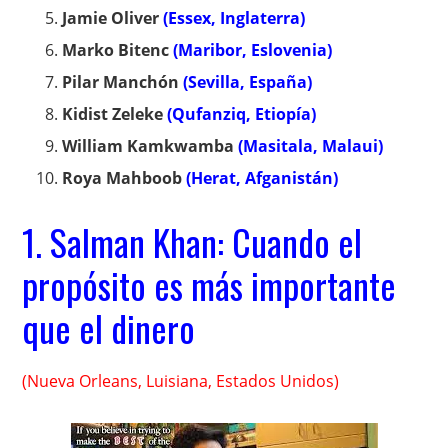
Jamie Oliver
(Essex, Inglaterra)
Marko Bitenc
(Maribor, Eslovenia)
Pilar Manchón
(Sevilla, España)
Kidist Zeleke
(Qufanziq, Etiopía)
William Kamkwamba
(Masitala, Malaui)
Roya Mahboob
(Herat, Afganistán)
1. Salman Khan: Cuando el
propósito es más importante
que el dinero
(Nueva Orleans, Luisiana, Estados Unidos)