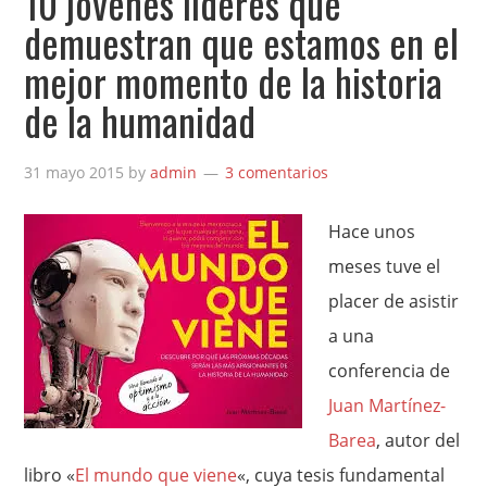
10 jóvenes líderes que
demuestran que estamos en el
mejor momento de la historia
de la humanidad
31 mayo 2015
by
admin
3 comentarios
Hace unos
meses tuve el
placer de asistir
a una
conferencia de
Juan Martínez-
Barea
, autor del
libro «
El mundo que viene
«, cuya tesis fundamental