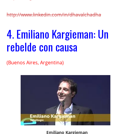
http://www.linkedin.com/in/dhavalchadha
4.
Emiliano Kargieman: Un
rebelde con causa
(Buenos Aires, Argentina)
Emiliano Kargieman