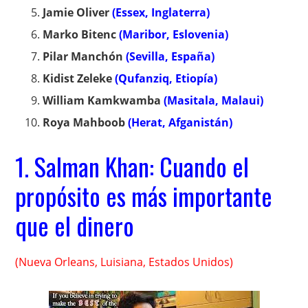
Jamie Oliver
(Essex, Inglaterra)
Marko Bitenc
(Maribor, Eslovenia)
Pilar Manchón
(Sevilla, España)
Kidist Zeleke
(Qufanziq, Etiopía)
William Kamkwamba
(Masitala, Malaui)
Roya Mahboob
(Herat, Afganistán)
1. Salman Khan: Cuando el
propósito es más importante
que el dinero
(Nueva Orleans, Luisiana, Estados Unidos)