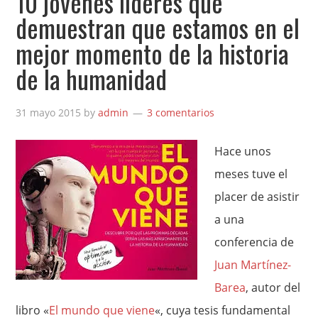
10 jóvenes líderes que
demuestran que estamos en el
mejor momento de la historia
de la humanidad
31 mayo 2015
by
admin
3 comentarios
Hace unos
meses tuve el
placer de asistir
a una
conferencia de
Juan Martínez-
Barea
, autor del
libro «
El mundo que viene
«, cuya tesis fundamental