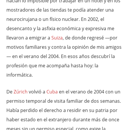
hacían lo imposible por trabajar en un hotel y en los
mostradores de las tiendas te podía atender una
neurocirujana o un físico nuclear. En 2002, el
desencanto y la asfixia económica y expresiva me
llevaron a emigrar a
Suiza
, de donde regresé —por
motivos familiares y contra la opinión de mis amigos
— en el verano del 2004. En esos años descubrí la
profesión que me acompaña hasta hoy: la
informática.
De
Zúrich
volvió a
Cuba
en el verano de 2004 con un
permiso temporal de visita familiar de dos semanas.
Había perdido el derecho a residir en su patria por
haber estado en el extranjero durante más de once
meses sin un permiso especial, como exige la