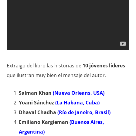
Extraigo del libro las historias de
10 jóvenes líderes
que ilustran muy bien el mensaje del autor.
Salman Khan
(Nueva Orleans, USA)
Yoani Sánchez
(La Habana, Cuba)
Dhaval Chadha
(Río de Janeiro, Brasil)
Emiliano Kargieman
(Buenos Aires,
Argentina)