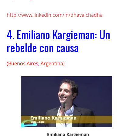
http://www.linkedin.com/in/dhavalchadha
4.
Emiliano Kargieman: Un
rebelde con causa
(Buenos Aires, Argentina)
Emiliano Kargieman