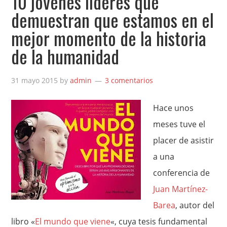
10 jóvenes líderes que
demuestran que estamos en el
mejor momento de la historia
de la humanidad
31 mayo 2015
by
admin
3 comentarios
Hace unos
meses tuve el
placer de asistir
a una
conferencia de
Juan Martínez-
Barea
, autor del
libro «
El mundo que viene
«, cuya tesis fundamental