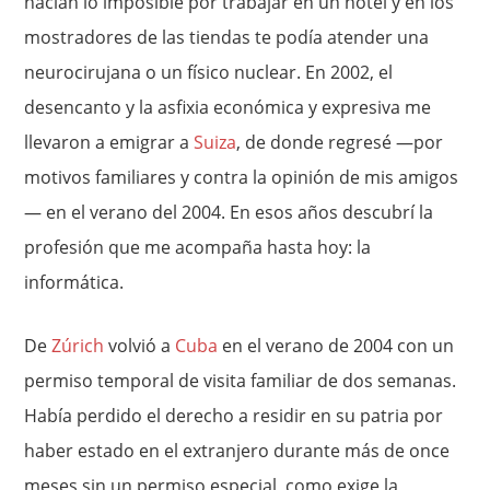
hacían lo imposible por trabajar en un hotel y en los
mostradores de las tiendas te podía atender una
neurocirujana o un físico nuclear. En 2002, el
desencanto y la asfixia económica y expresiva me
llevaron a emigrar a
Suiza
, de donde regresé —por
motivos familiares y contra la opinión de mis amigos
— en el verano del 2004. En esos años descubrí la
profesión que me acompaña hasta hoy: la
informática.
De
Zúrich
volvió a
Cuba
en el verano de 2004 con un
permiso temporal de visita familiar de dos semanas.
Había perdido el derecho a residir en su patria por
haber estado en el extranjero durante más de once
meses sin un permiso especial, como exige la