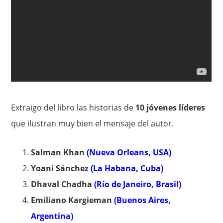
Extraigo del libro las historias de
10 jóvenes líderes
que ilustran muy bien el mensaje del autor.
Salman Khan
(Nueva Orleans, USA)
Yoani Sánchez
(La Habana, Cuba)
Dhaval Chadha
(Río de Janeiro, Brasil)
Emiliano Kargieman
(Buenos Aires,
Argentina)