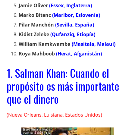
Jamie Oliver
(Essex, Inglaterra)
Marko Bitenc
(Maribor, Eslovenia)
Pilar Manchón
(Sevilla, España)
Kidist Zeleke
(Qufanziq, Etiopía)
William Kamkwamba
(Masitala, Malaui)
Roya Mahboob
(Herat, Afganistán)
1. Salman Khan: Cuando el
propósito es más importante
que el dinero
(Nueva Orleans, Luisiana, Estados Unidos)