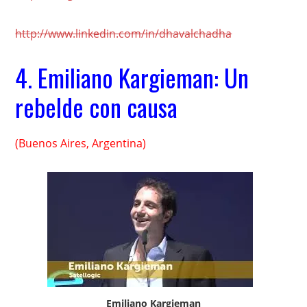
http://www.linkedin.com/in/dhavalchadha
4.
Emiliano Kargieman: Un
rebelde con causa
(Buenos Aires, Argentina)
Emiliano Kargieman