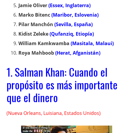
Jamie Oliver
(Essex, Inglaterra)
Marko Bitenc
(Maribor, Eslovenia)
Pilar Manchón
(Sevilla, España)
Kidist Zeleke
(Qufanziq, Etiopía)
William Kamkwamba
(Masitala, Malaui)
Roya Mahboob
(Herat, Afganistán)
1. Salman Khan: Cuando el
propósito es más importante
que el dinero
(Nueva Orleans, Luisiana, Estados Unidos)