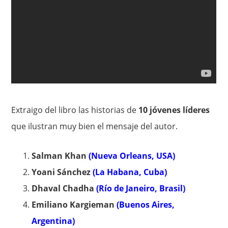
Extraigo del libro las historias de
10 jóvenes líderes
que ilustran muy bien el mensaje del autor.
Salman Khan
(Nueva Orleans, USA)
Yoani Sánchez
(La Habana, Cuba)
Dhaval Chadha
(Río de Janeiro, Brasil)
Emiliano Kargieman
(Buenos Aires,
Argentina)