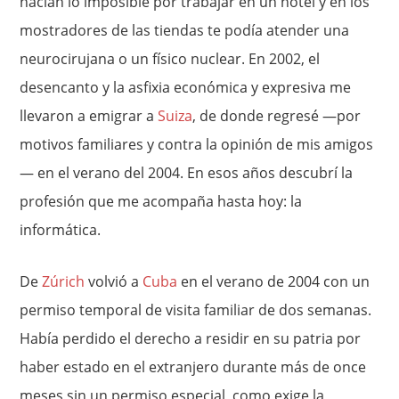
hacían lo imposible por trabajar en un hotel y en los
mostradores de las tiendas te podía atender una
neurocirujana o un físico nuclear. En 2002, el
desencanto y la asfixia económica y expresiva me
llevaron a emigrar a
Suiza
, de donde regresé —por
motivos familiares y contra la opinión de mis amigos
— en el verano del 2004. En esos años descubrí la
profesión que me acompaña hasta hoy: la
informática.
De
Zúrich
volvió a
Cuba
en el verano de 2004 con un
permiso temporal de visita familiar de dos semanas.
Había perdido el derecho a residir en su patria por
haber estado en el extranjero durante más de once
meses sin un permiso especial, como exige la