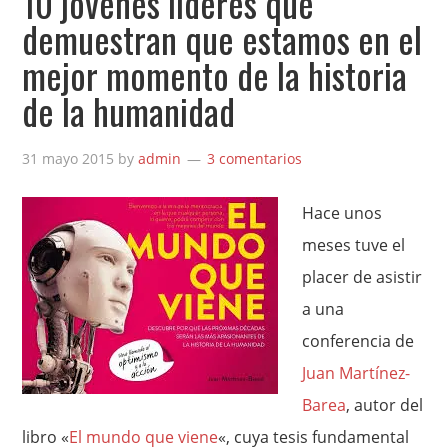
10 jóvenes líderes que
demuestran que estamos en el
mejor momento de la historia
de la humanidad
31 mayo 2015
by
admin
3 comentarios
Hace unos
meses tuve el
placer de asistir
a una
conferencia de
Juan Martínez-
Barea
, autor del
libro «
El mundo que viene
«, cuya tesis fundamental