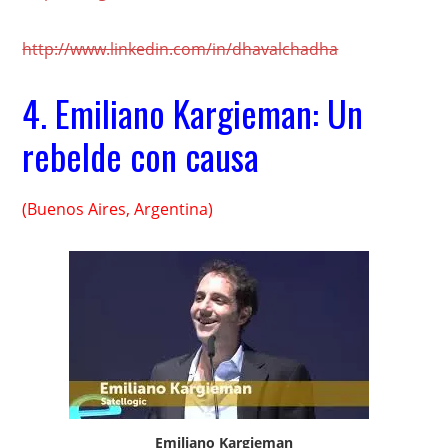
http://www.linkedin.com/in/dhavalchadha
4.
Emiliano Kargieman: Un
rebelde con causa
(Buenos Aires, Argentina)
Emiliano Kargieman