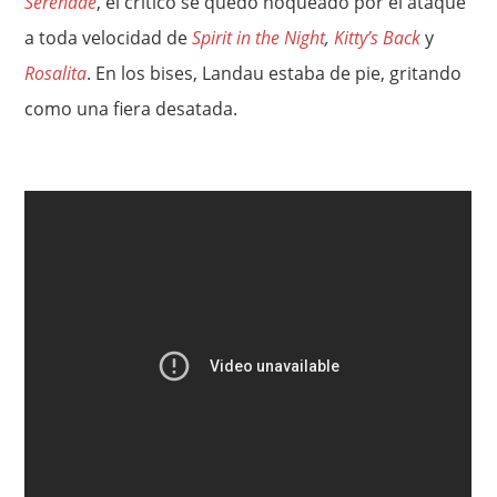
Serenade
, el crítico se quedó noqueado por el ataque
a toda velocidad de
Spirit in the Night
,
Kitty’s Back
y
Rosalita
. En los bises, Landau estaba de pie, gritando
como una fiera desatada.