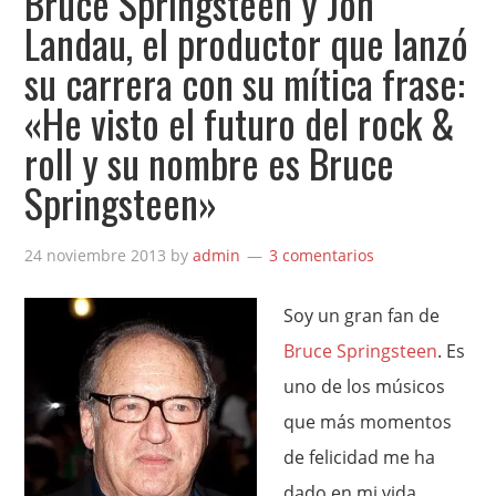
Bruce Springsteen y Jon
Landau, el productor que lanzó
su carrera con su mítica frase:
«He visto el futuro del rock &
roll y su nombre es Bruce
Springsteen»
24 noviembre 2013
by
admin
3 comentarios
Soy un gran fan de
Bruce Springsteen
. Es
uno de los músicos
que más momentos
de felicidad me ha
dado en mi vida,