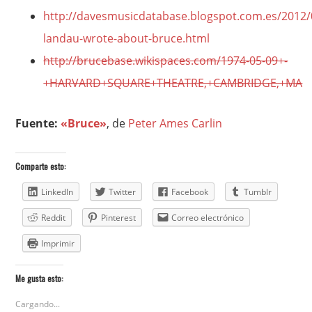
http://davesmusicdatabase.blogspot.com.es/2012/
landau-wrote-about-bruce.html
http://brucebase.wikispaces.com/1974-05-09+-
+HARVARD+SQUARE+THEATRE,+CAMBRIDGE,+MA
Fuente:
«Bruce»
, de
Peter Ames Carlin
Comparte esto:
LinkedIn
Twitter
Facebook
Tumblr
Reddit
Pinterest
Correo electrónico
Imprimir
Me gusta esto:
Cargando...