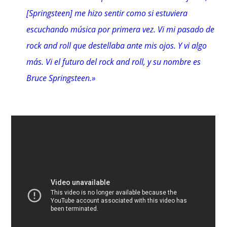
[Springsteen] me hizo sentir como si estuviera
escuchando música por primera vez. Vi mi pasado de
rock and roll que destellaba ante mis ojos. Y vi algo
más. Vi el futuro del rock and roll, y su nombre es
Bruce Springsteen.»