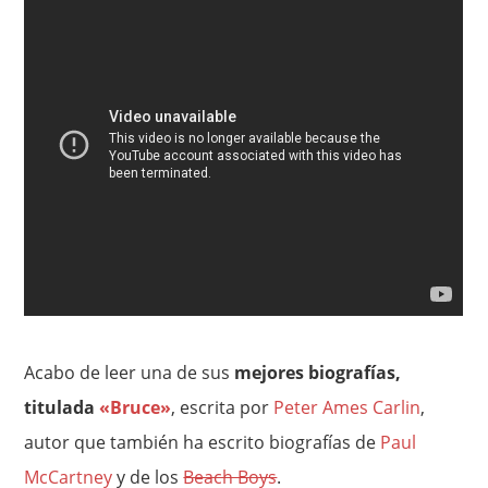
Acabo de leer una de sus
mejores biografías,
titulada
«Bruce»
, escrita por
Peter Ames Carlin
,
autor que también ha escrito biografías de
Paul
McCartney
y de los
Beach Boys
.