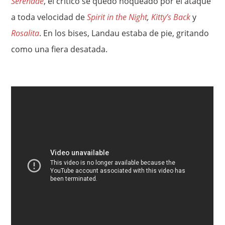
Serenade
, el crítico se quedó noqueado por el ataque
a toda velocidad de
Spirit in the Night
,
Kitty’s Back
y
Rosalita
. En los bises, Landau estaba de pie, gritando
como una fiera desatada.