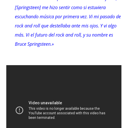
[Springsteen] me hizo sentir como si estuviera
escuchando música por primera vez. Vi mi pasado de
rock and roll que destellaba ante mis ojos. Y vi algo
más. Vi el futuro del rock and roll, y su nombre es
Bruce Springsteen.»