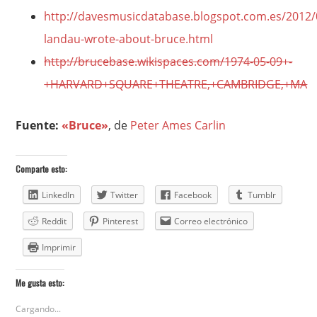
http://davesmusicdatabase.blogspot.com.es/2012/
landau-wrote-about-bruce.html
http://brucebase.wikispaces.com/1974-05-09+-
+HARVARD+SQUARE+THEATRE,+CAMBRIDGE,+MA
Fuente:
«Bruce»
, de
Peter Ames Carlin
Comparte esto:
LinkedIn
Twitter
Facebook
Tumblr
Reddit
Pinterest
Correo electrónico
Imprimir
Me gusta esto:
Cargando...