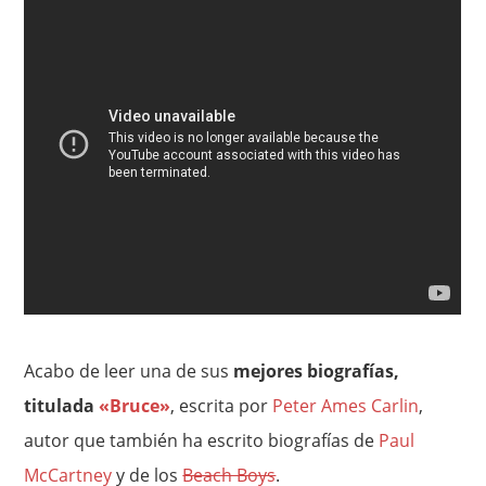
Acabo de leer una de sus
mejores biografías,
titulada
«Bruce»
, escrita por
Peter Ames Carlin
,
autor que también ha escrito biografías de
Paul
McCartney
y de los
Beach Boys
.