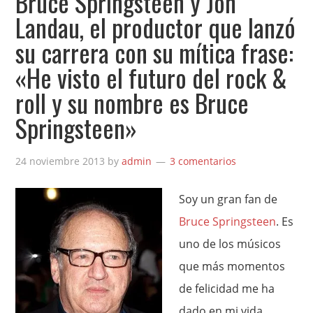
Bruce Springsteen y Jon
Landau, el productor que lanzó
su carrera con su mítica frase:
«He visto el futuro del rock &
roll y su nombre es Bruce
Springsteen»
24 noviembre 2013
by
admin
3 comentarios
Soy un gran fan de
Bruce Springsteen
. Es
uno de los músicos
que más momentos
de felicidad me ha
dado en mi vida,