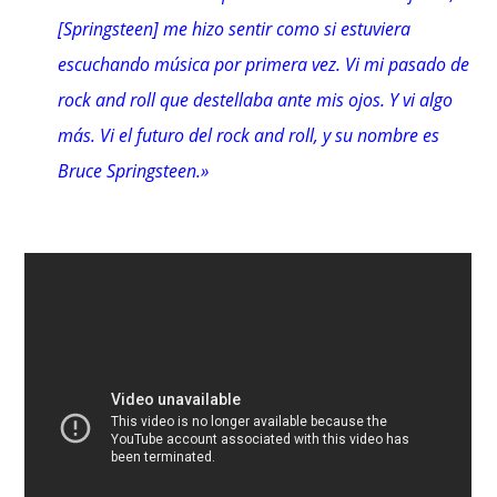
[Springsteen] me hizo sentir como si estuviera
escuchando música por primera vez. Vi mi pasado de
rock and roll que destellaba ante mis ojos. Y vi algo
más. Vi el futuro del rock and roll, y su nombre es
Bruce Springsteen.»