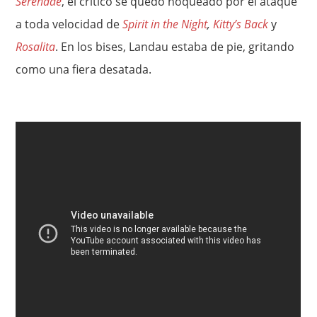
Serenade
, el crítico se quedó noqueado por el ataque
a toda velocidad de
Spirit in the Night
,
Kitty’s Back
y
Rosalita
. En los bises, Landau estaba de pie, gritando
como una fiera desatada.