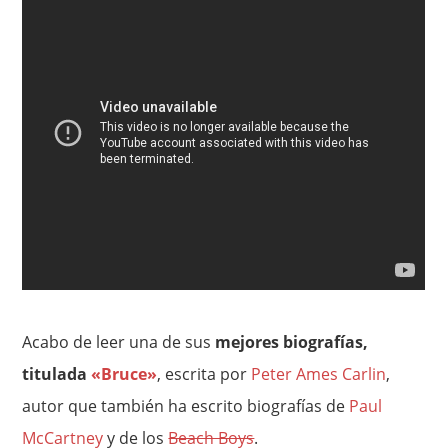
Acabo de leer una de sus
mejores biografías,
titulada
«Bruce»
, escrita por
Peter Ames Carlin
,
autor que también ha escrito biografías de
Paul
McCartney
y de los
Beach Boys
.