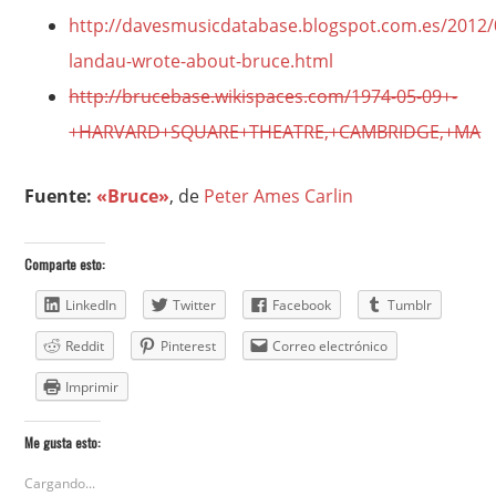
http://davesmusicdatabase.blogspot.com.es/2012/
landau-wrote-about-bruce.html
http://brucebase.wikispaces.com/1974-05-09+-
+HARVARD+SQUARE+THEATRE,+CAMBRIDGE,+MA
Fuente:
«Bruce»
, de
Peter Ames Carlin
Comparte esto:
LinkedIn
Twitter
Facebook
Tumblr
Reddit
Pinterest
Correo electrónico
Imprimir
Me gusta esto:
Cargando...