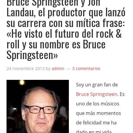
Bruce Springsteen y Jon
Landau, el productor que lanzó
su carrera con su mítica frase:
«He visto el futuro del rock &
roll y su nombre es Bruce
Springsteen»
24 noviembre 2013
by
admin
3 comentarios
Soy un gran fan de
Bruce Springsteen
. Es
uno de los músicos
que más momentos
de felicidad me ha
dado en mi vida,