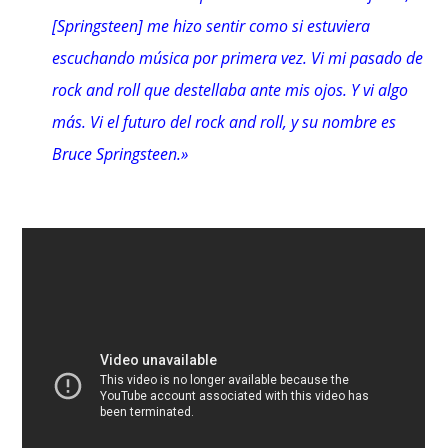
[Springsteen] me hizo sentir como si estuviera
escuchando música por primera vez. Vi mi pasado de
rock and roll que destellaba ante mis ojos. Y vi algo
más. Vi el futuro del rock and roll, y su nombre es
Bruce Springsteen.»