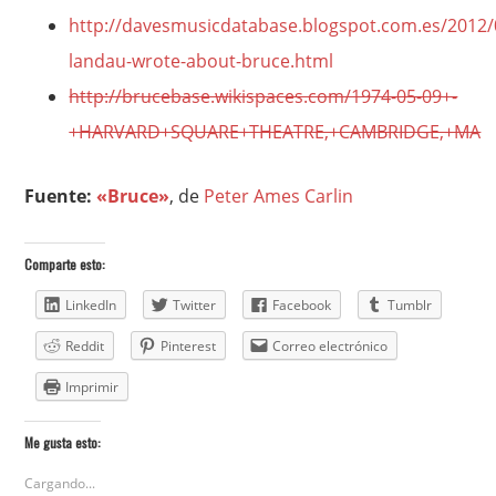
http://davesmusicdatabase.blogspot.com.es/2012/
landau-wrote-about-bruce.html
http://brucebase.wikispaces.com/1974-05-09+-
+HARVARD+SQUARE+THEATRE,+CAMBRIDGE,+MA
Fuente:
«Bruce»
, de
Peter Ames Carlin
Comparte esto:
LinkedIn
Twitter
Facebook
Tumblr
Reddit
Pinterest
Correo electrónico
Imprimir
Me gusta esto:
Cargando...