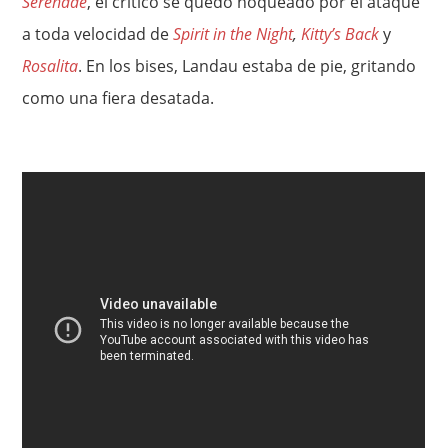
Serenade
, el crítico se quedó noqueado por el ataque
a toda velocidad de
Spirit in the Night
,
Kitty’s Back
y
Rosalita
. En los bises, Landau estaba de pie, gritando
como una fiera desatada.