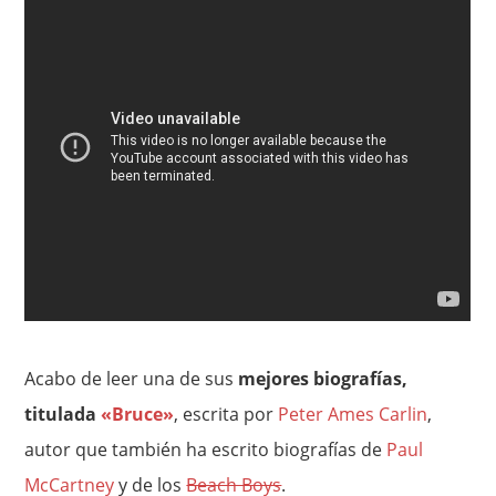
Acabo de leer una de sus
mejores biografías,
titulada
«Bruce»
, escrita por
Peter Ames Carlin
,
autor que también ha escrito biografías de
Paul
McCartney
y de los
Beach Boys
.