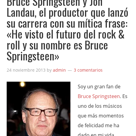
Bruce Springsteen y Jon
Landau, el productor que lanzó
su carrera con su mítica frase:
«He visto el futuro del rock &
roll y su nombre es Bruce
Springsteen»
24 noviembre 2013
by
admin
3 comentarios
Soy un gran fan de
Bruce Springsteen
. Es
uno de los músicos
que más momentos
de felicidad me ha
dado en mi vida,